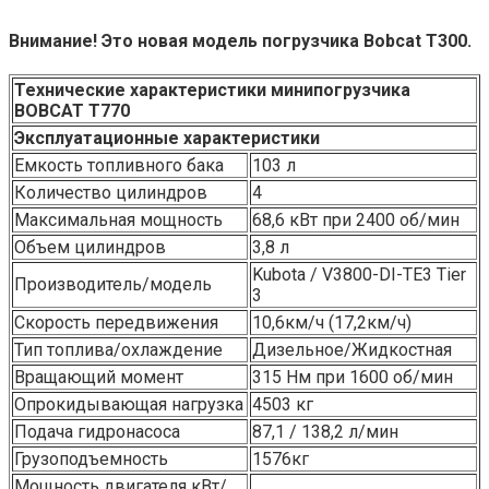
Внимание! Это новая модель погрузчика Bobcat T300.
Технические характеристики минипогрузчика
BOBCAT
T770
Эксплуатационные характеристики
Емкость топливного бака
103 л
Количество цилиндров
4
Максимальная мощность
68,6 кВт при 2400 об/мин
Объем цилиндров
3,8 л
Kubota / V3800-DI-TE3 Tier
Производитель/модель
3
Скорость передвижения
10,6км/ч (17,2км/ч)
Тип топлива/охлаждение
Дизельное/Жидкостная
Вращающий момент
315 Нм при 1600 об/мин
Опрокидывающая нагрузка
4503 кг
Подача гидронасоса
87,1 / 138,2 л/мин
Грузоподъемность
1576кг
Мощность двигателя кВт/