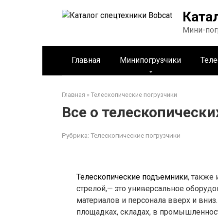
Перейти
Ката
к
контенту
Мини-пог
Главная
Минипогрузчики
Теле
Главная
»
Телескопические погрузчики
Все о телескопическ
Рубрика:
Телескопические погрузчики
Телескопические подъемники
, также
стрелой,— это универсальное оборуд
материалов и персонала вверх и вниз
площадках, складах, в промышленност