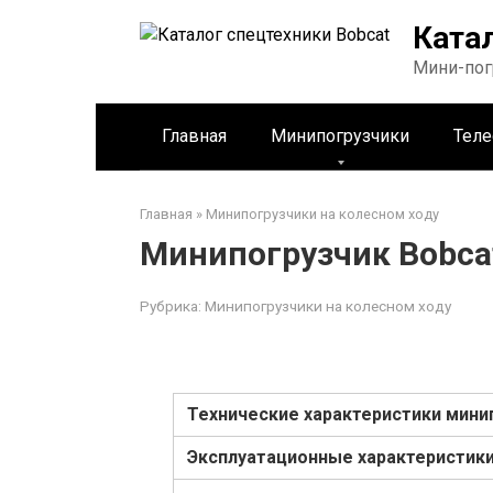
Перейти
Ката
к
контенту
Мини-пог
Главная
Минипогрузчики
Теле
Главная
»
Минипогрузчики на колесном ходу
Минипогрузчик Bobca
Рубрика:
Минипогрузчики на колесном ходу
Технические характеристики мини
Эксплуатационные характеристик