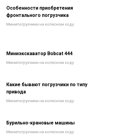
Особенности приобретения
фронтального погрузчика
Минипогрузчики на колесном ходу
Миниэкскаватор Bobcat 444
Минипогрузчики на колесном ходу
Какие бывают погрузчики по типу
привода
Минипогрузчики на колесном ходу
Бурильно-крановые машины
Минипогрузчики на колесном ходу