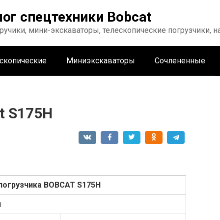
лог спецтехники Bobcat
ручики, мини-экскаваторы, телескопические погрузчики, 
скопические
Миниэкскаваторы
Сочлененные
t S175H
погрузчика
BOBCAT
S175H
и