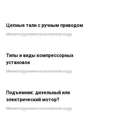
Цепные тали с ручным приводом
Минипогрузчики на колесном ходу
Типы и виды компрессорных
установок
Минипогрузчики на колесном ходу
Подъемник: дизельный или
электрический мотор?
Минипогрузчики на колесном ходу