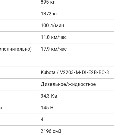
895
кг
1872
кг
100
л/мин
11.8
км/час
ополнительно)
17.9
км/час
Kubota / V2203-M-DI-E2B-BC-3
Дизельное/жидкостное
34.3
Кв
н
145
Н
4
2196
см3