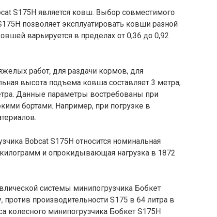
cat S175H является ковш. Выбор совместимого
S175H позволяет эксплуатировать ковши разной
овшей варьируется в пределах от 0,36 до 0,92
яжелых работ, для раздачи кормов, для
ьная высота подъема ковша составляет 3 метра,
етра. Данные параметры востребованы при
кими бортами. Например, при погрузке в
атериалов.
зчика Bobcat S175H относится номинальная
5 килограмм и опрокидывающая нагрузка в 1872
влической системы минипогрузчика Бобкет
, против производительности S175 в 64 литра в
са колесного минипогрузчика Бобкет S175H