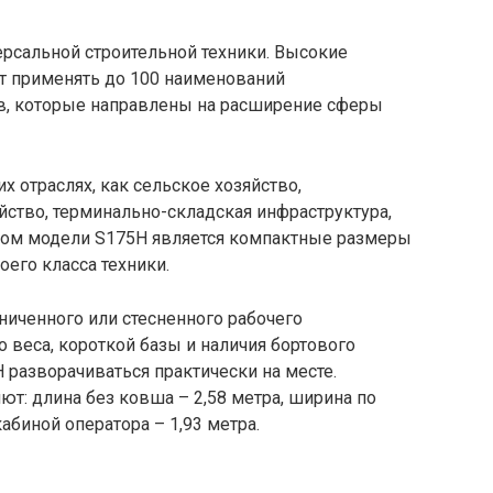
версальной строительной техники. Высокие
т применять до 100 наименований
ов, которые направлены на расширение сферы
х отраслях, как сельское хозяйство,
йство, терминально-складская инфраструктура,
вом модели S175H является компактные размеры
оего класса техники.
иченного или стесненного рабочего
 веса, короткой базы и наличия бортового
 разворачиваться практически на месте.
т: длина без ковша – 2,58 метра, ширина по
кабиной оператора – 1,93 метра.