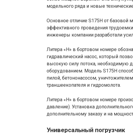
модельного ряда и новые технические
Основное отличие S175H от базовой м
эффективного проведения трудоемких
инженеры компании разработали уси
Литера «H» в бортовом номере обозн
гидравлический насос, который позво
высокую силу потока, необходимую 
оборудованием. Модель S175H способ
пилой, бетононасосом, уничтожителе
траншеекопателя и гидромолота.
Литера «H» в бортовом номере произо
давление). Установка дополнительног
дополнительному заказу и на мощност
Универсальный погрузчик