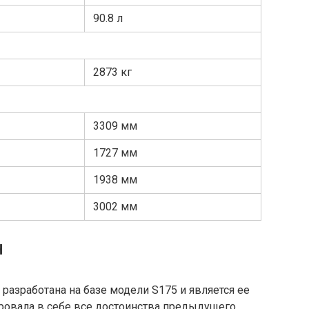
90.8
л
2873
кг
3309
мм
1727
мм
1938
мм
3002
мм
H
разработана на базе модели S175 и является ее
ровала в себе все достоинства предыдущего